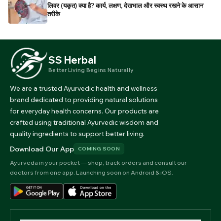
लिवर (यकृत) क्या है? कार्य, लक्षण, देखभाल और स्वस्थ रखने के आसान
तरीके
SS Herbal
Better Living Begins Naturally
We are a trusted Ayurvedic health and wellness
brand dedicated to providing natural solutions
for everyday health concerns. Our products are
crafted using traditional Ayurvedic wisdom and
quality ingredients to support better living.
Download Our App
COMING SOON
Ayurveda in your pocket — shop, track orders and consult our
doctors from one app. Launching soon on Android & iOS.