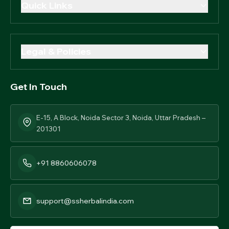
Quick Links
Our Story
Contact Us
Legal & Policies
Blog
Privacy Policy
News & Updates
Get In Touch
Terms Of Use
Track Order
Return & Replacement Policy
E-15, A Block, Noida Sector 3, Noida, Uttar Pradesh –
Our Certifications
Shipping Policy
201301
Legal Disclaimer
+91 8860606078
support@ssherbalindia.com